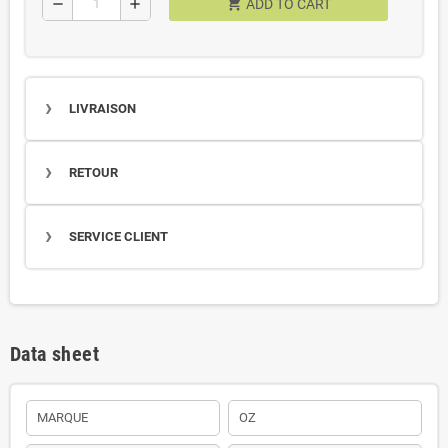
shopping_cart
remove
add
ADD TO CART
LIVRAISON
RETOUR
SERVICE CLIENT
Data sheet
MARQUE
OZ