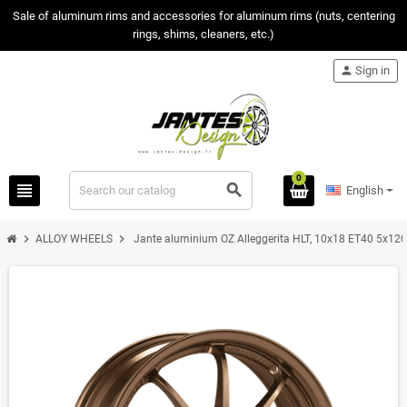
Sale of aluminum rims and accessories for aluminum rims (nuts, centering
rings, shims, cleaners, etc.)
person
Sign in
0
view_headline
search
English
chevron_right
chevron_right
ALLOY WHEELS
Jante aluminium OZ Alleggerita HLT, 10x18 ET40 5x120,