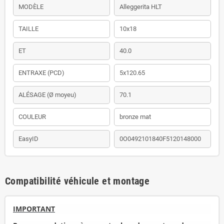
MODÈLE
Alleggerita HLT
TAILLE
10x18
ET
40.0
ENTRAXE (PCD)
5x120.65
ALÉSAGE (Ø moyeu)
70.1
COULEUR
bronze mat
EasyID
0O0492101840F5120148000
Compatibilité véhicule et montage
IMPORTANT