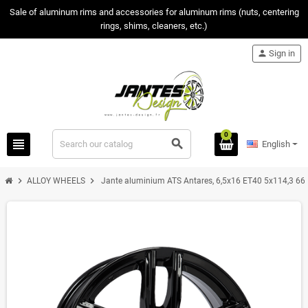
Sale of aluminum rims and accessories for aluminum rims (nuts, centering
rings, shims, cleaners, etc.)
person
Sign in
0
view_headline
search
English
chevron_right
chevron_right
ALLOY WHEELS
Jante aluminium ATS Antares, 6,5x16 ET40 5x114,3 66,