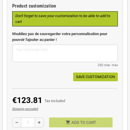
Product customization
Don't forget to save your customization to be able to add to
cart
N'oubliez pas de sauvegarder votre personnalisation pour
pouvoir l'ajouter au panier !
250 char. max
SAVE CUSTOMIZATION
€123.81
Tax included
Shipping excluded
shopping_cart
remove
add
ADD TO CART