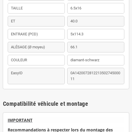
TAILLE
6.5x16
ET
40.0
ENTRAXE (PCD)
5x114.3
ALÉSAGE (Ø moyeu)
66.1
COULEUR
diamant-schwarz
EasyID
0A1420072812213502745000
11
Compatibilité véhicule et montage
IMPORTANT
Recommandations à respecter lors du montage des